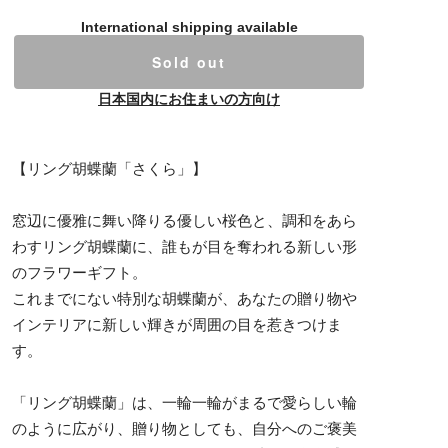
International shipping available
Sold out
日本国内にお住まいの方向け
【リング胡蝶蘭「さくら」】
窓辺に優雅に舞い降りる優しい桜色と、調和をあら
わすリング胡蝶蘭に、誰もが目を奪われる新しい形
のフラワーギフト。
これまでにない特別な胡蝶蘭が、あなたの贈り物や
インテリアに新しい輝きが周囲の目を惹きつけま
す。
「リング胡蝶蘭」は、一輪一輪がまるで愛らしい輪
のように広がり、贈り物としても、自分へのご褒美