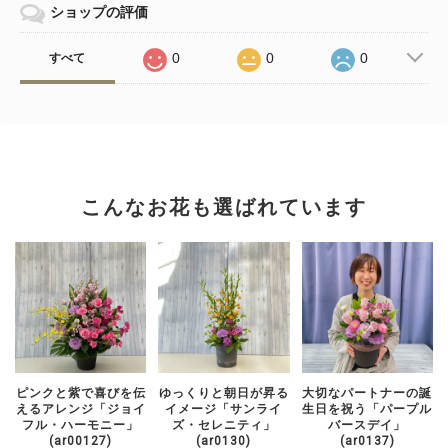
ショップの評価
0
0
0
すべて
こんなお花も選ばれています
ピンクと紫で喜びを伝
ゆっくりと朝日が昇る
大切なパートナーの誕
えるアレンジ「ジョイ
イメージ「サンライ
生日を祝う「パープル
フル・ハーモニー」
ズ・セレニティ」
バースデイ」
(ar00127)
(ar0130)
(ar0137)