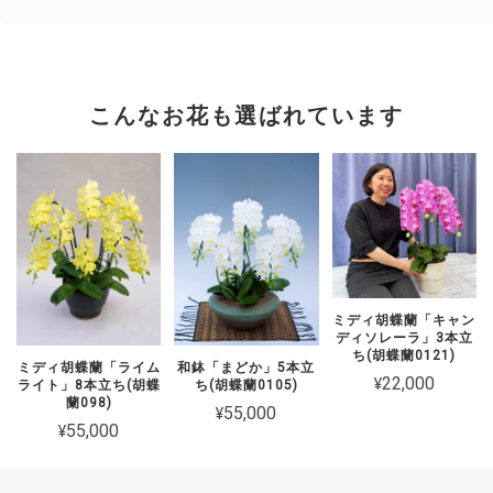
こんなお花も選ばれています
ミディ胡蝶蘭「キャン
ディソレーラ」3本立
ち(胡蝶蘭0121)
ミディ胡蝶蘭「ライム
和鉢「まどか」5本立
¥22,000
ライト」8本立ち(胡蝶
ち(胡蝶蘭0105)
蘭098)
¥55,000
¥55,000