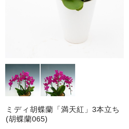
ミディ胡蝶蘭「満天紅」3本立ち
(胡蝶蘭065)