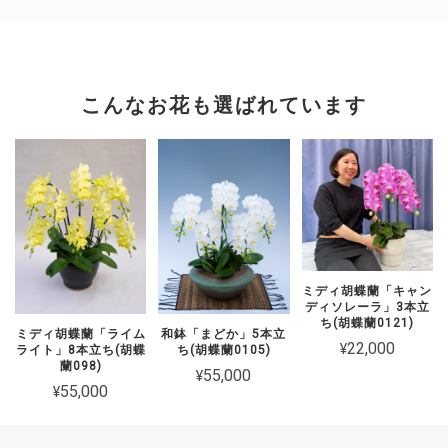
こんなお花も選ばれています
ミディ胡蝶蘭「キャン
ディソレーラ」3本立
ち(胡蝶蘭0121)
ミディ胡蝶蘭「ライム
和鉢「まどか」5本立
¥22,000
ライト」8本立ち(胡蝶
ち(胡蝶蘭0105)
蘭098)
¥55,000
¥55,000