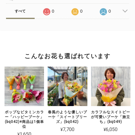
0
0
0
すべて
こんなお花も選ばれています
ポップなビタミンカラ
春風のような優しいブ
カラフルなスイトピー
ー「ハッピーブーケ」
ーケ「スイートブリー
が可愛いブーケ「旅立
(bq042)※商品は1個単
ズ」(bq042)
ち」(bq049)
位
¥7,700
¥6,050
¥1,650