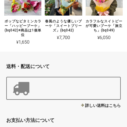
ポップなビタミンカラ
春風のような優しいブ
カラフルなスイトピー
ー「ハッピーブーケ」
ーケ「スイートブリー
が可愛いブーケ「旅立
(bq042)※商品は1個単
ズ」(bq042)
ち」(bq049)
位
¥7,700
¥6,050
¥1,650
送料・配送について
詳しい送料はこちら
お支払い方法について